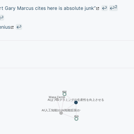
2
ort Gary Marcus cites here is absolute junk”
↩
↩
↩
enius
↩
#AI
Masa Cento
AIはプログラミングの生産性を向上させる
AI(人工知能)かIA(知能拡張)か
#IA