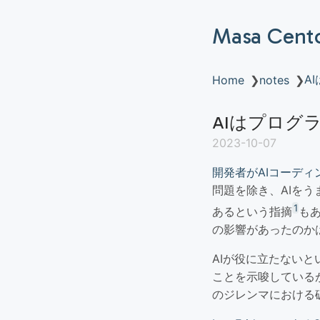
Masa Cent
A
Home
❯
notes
❯
AIはプログ
2023-10-07
開発者がAIコーデ
問題を除き、AIを
1
あるという指摘
も
の影響があったのか
AIが役に立たない
ことを示唆している
のジレンマにおける