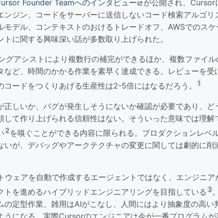
Cursor Founder Teamへのインタビュー
が公開され、Curso
エンジン、コードをサーバーに送信しないコード検索アルゴリ
ルモデル、コンテキストのおけるトレードオフ、AWSでのスケ
ントに関する興味深い話が多数取り上げられた。
ディングアシストにより複数行の補完ができるほか、複数ファイ
タなど、時間のかかる作業を素早く達成できる。レビューを受
1
のコードをつくりあげる生産性は2-5倍にはなるだろう。
が正しいか、バグが発生しそうにないか確認が必要であり、ど
頼して作り上げられる信頼性はない。そういった意味では理解
2
い
を嗅ぐことができる内容に限られる。プロダクションレベル
ないが、デバッグやアークテクチャの変更に関しては劇的に削
mはソフトウェアを自動で作成するエージェントではなく、エンジニア
3
クトを進めるハイブリッドエンジニアリングを目指している
ムの定型作業、雑用はAIがこなし、人間にはより抽象度の高い
うになる。実際Cursorのエンジニアは今が一番プログラム