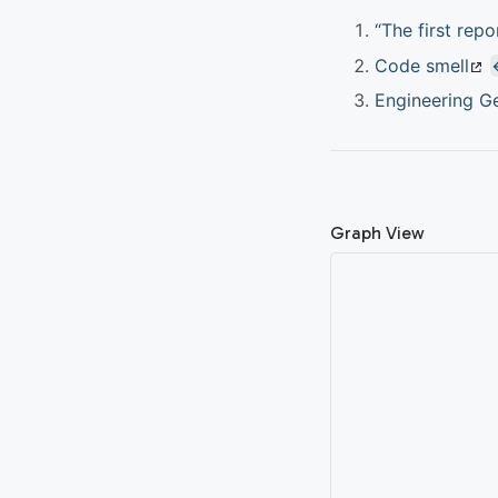
“The first rep
Code smell
Engineering G
Graph View