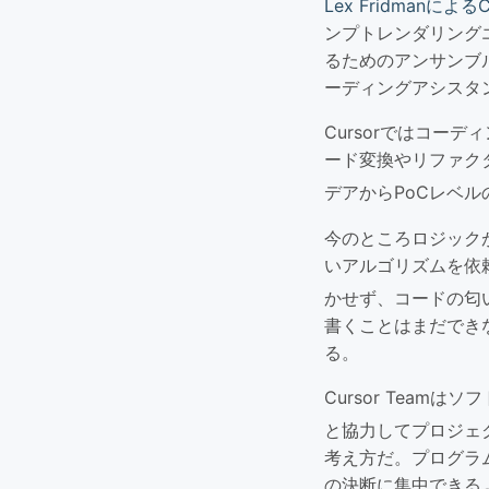
Lex Fridmanによる
ンプトレンダリング
るためのアンサンブ
ーディングアシスタ
Cursorではコー
ード変換やリファク
デアからPoCレベル
今のところロジック
いアルゴリズムを依
かせず、コードの匂
書くことはまだでき
る。
Cursor Tea
と協力してプロジェ
考え方だ。プログラ
の決断に集中できるよ