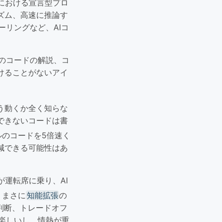
rにおける宣言型プロ
ズム、高速に推論す
ーリングなど、AIコ
ルのコードの解説、コ
けることがないアイ
う動くか全く知らな
できないコードは書
のコードを5倍速く
減できる可能性はあ
が運転席に乗り、AI
。まさに
知能拡張
の
判断、トレードオフ
が楽しいし、情熱が重