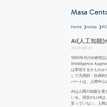
Masa Cent
A
Home
❯
notes
❯
AI(人工知能)
2023-09-01
1960年代のAI創世記から
(Intelligenc
は実現するかもわか
して汎用的・自律的
バートは、人間中心
AIは人間の知能を
いる。現在のLLM
至っていない。人間の