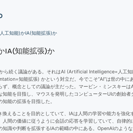
o
I(人工知能)かIA(知能拡張)か
かIA(知能拡張)か
続く議論がある。それはAI (Artificial Intelligence=人工知
e Augmentation=知能拡張) かという対立だ。今でこそ”AI”は世
らず、概念としての議論が主だった。マービン・ミンスキーはA
な知能を目指し、マウスを発明したコンピューターUIの創始者
の知能の拡張を目指した。
置き換えることを目的としていて、IAは人間の学習や能力を強化
は、人間の価値に従うように会話の応答を学習していて、自律的
知識や判断を拡張するIAの範疇の中にある。OpenAIのような