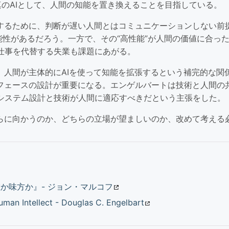
真のAIとして、人間の知能を置き換えることを目指している。
揮するために、判断が遅い人間とはコミュニケーションしない前
可能性があるだろう。一方で、その“高性能”が人間の価値に合っ
仕事を代替する失業も課題にあがる。
ば、人間が主体的にAIを使って知能を拡張するという補完的な関
ーフェースの設計が重要になる。エンゲルバートは技術と人間の
システム設計と技術が人間に適応すべきだという主張をした。
ちらに向かうのか、どちらの立場が望ましいのか、改めて考える
か味方か』- ジョン・マルコフ
man Intellect - Douglas C. Engelbart