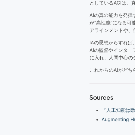
としているAGIは、
AIの真の能力を発
が“高性能”になる
アラインメントや、
IAの思想からすれ
AIの監督やインタ
に入れ、人間中心の
これからのAIがど
Sources
『人工知能は敵
Augmenting Hu